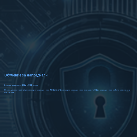
Обучение за напреднали
Целева аудитория: SIEM и SOC екипи.
Необходими умения: Linux команди на средно ниво, Windows cmd команди на средно ниво, познания по SQL на средно ниво, работа в мрежа на
средно ниво.