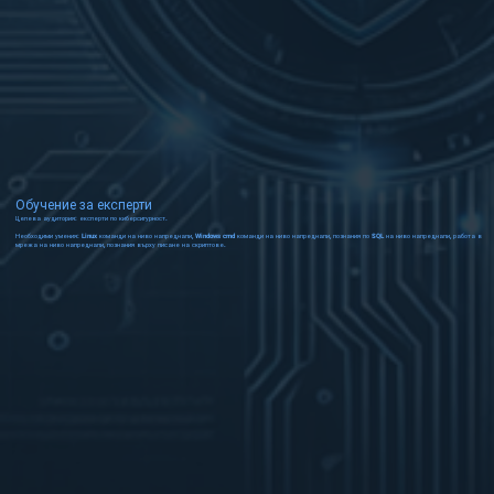
Обучение за експерти
Целева аудитория: експерти по киберсигурност.
Необходими умения: Linux команди на ниво напреднали, Windows cmd команди на ниво напреднали, познания по SQL на ниво напреднали, работа в
мрежа на ниво напреднали, познания върху писане на скриптове.