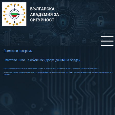
Примерни програми
Стартово ниво на обучение (Добре дошли на борда)
Целева аудитория: ИТ персонал, мениджмънт – нови за киберсигурността, гимназисти, първа година студенти по киберсигурност.
Необходими умения: основни Linux команди, основни Windows команди от командния ред (cmd), средни познания по SQL, основни познания за работа
в мрежа.